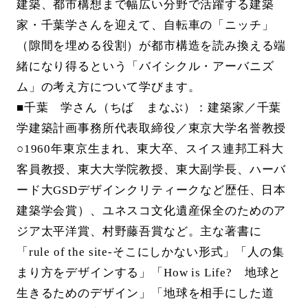
建築、都市構想まで幅広い分野で活躍する建築
家・千葉学さんを迎えて、自転車の「ニッチ」
（隙間を埋める役割）が都市構造を読み換える端
緒になり得るという「バイシクル・アーバニズ
ム」の考え方について学びます。
■千葉 学さん（ちば まなぶ）：建築家／千葉
学建築計画事務所代表取締役／東京大学名誉教授
○1960年東京生まれ、東大卒、スイス連邦工科大
客員教授、東大大学院教授、東大副学長、ハーバ
ード大GSDデザインクリティークなど歴任、日本
建築学会賞）、ユネスコ文化遺産保全のためのア
ジア太平洋賞、村野藤吾賞など。主な著書に
「rule of the site-そこにしかない形式」「人の集
まり方をデザインする」「How is Life? 地球と
生きるためのデザイン」「地球を相手にした道