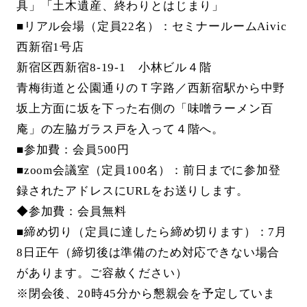
具」「土木遺産、終わりとはじまり」
■リアル会場（定員22名）：セミナールームAivic
西新宿1号店
新宿区西新宿8-19-1 小林ビル４階
青梅街道と公園通りのＴ字路／西新宿駅から中野
坂上方面に坂を下った右側の「味噌ラーメン百
庵」の左脇ガラス戸を入って４階へ。
■参加費：会員500円
■zoom会議室（定員100名）：前日までに参加登
録されたアドレスにURLをお送りします。
◆参加費：会員無料
■締め切り（定員に達したら締め切ります）：7月
8日正午（締切後は準備のため対応できない場合
があります。ご容赦ください）
※閉会後、20時45分から懇親会を予定していま